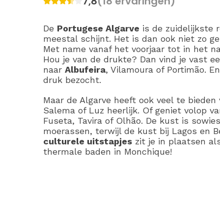
7,8
(18 ervaringen)
De
Portugese Algarve
is de zuidelijkste 
meestal schijnt. Het is dan ook niet zo ge
Met name vanaf het voorjaar tot in het na
Hou je van de drukte? Dan vind je vast e
naar
Albufeira
, Vilamoura of Portimão. E
druk bezocht.
Maar de Algarve heeft ook veel te bieden
Salema of Luz heerlijk. Of geniet volop v
Fuseta, Tavira of Olhão. De kust is sowie
moerassen, terwijl de kust bij Lagos en B
culturele uitstapjes
zit je in plaatsen a
thermale baden in Monchique!