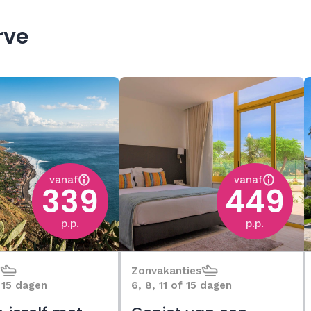
rve
vanaf
vanaf
339
449
p.p.
p.p.
Zonvakanties
f 15 dagen
6, 8, 11 of 15 dagen