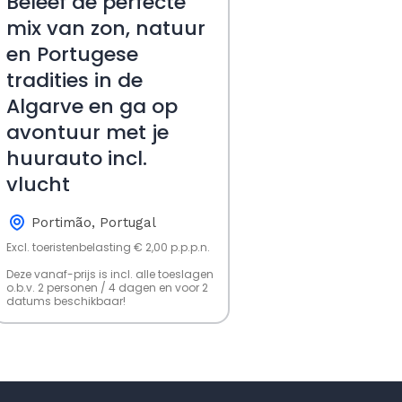
Beleef de perfecte
mix van zon, natuur
en Portugese
tradities in de
Algarve en ga op
avontuur met je
huurauto incl.
vlucht
Portimão, Portugal
Excl. toeristenbelasting € 2,00 p.p.p.n.
Deze vanaf-prijs is incl. alle toeslagen
o.b.v. 2 personen / 4 dagen en voor 2
datums beschikbaar!