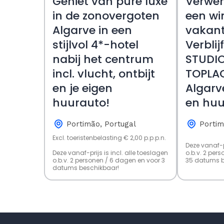
Geniet van pure luxe
Verwen
in de zonovergoten
een wi
Algarve in een
vakant
stijlvol 4*-hotel
Verblij
nabij het centrum
STUDIO
incl. vlucht, ontbijt
TOPLAC
en je eigen
Algarve
huurauto!
en huu
Portimão, Portugal
Portim
Excl. toeristenbelasting € 2,00 p.p.p.n.
Deze vanaf-pr
Deze vanaf-prijs is incl. alle toeslagen
o.b.v. 2 per
o.b.v. 2 personen / 6 dagen en voor 3
35 datums b
datums beschikbaar!