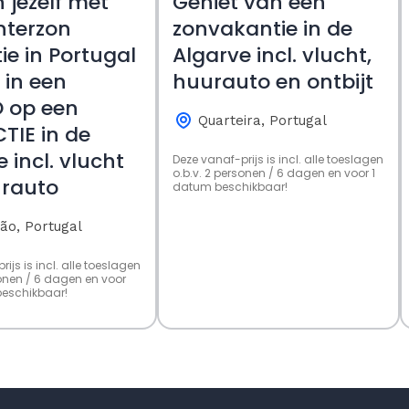
 jezelf met
Geniet van een
nterzon
zonvakantie in de
ie in Portugal
Algarve incl. vlucht,
f in een
huurauto en ontbijt
 op een
Quarteira, Portugal
TIE in de
 incl. vlucht
Deze vanaf-prijs is incl. alle toeslagen
o.b.v. 2 personen / 6 dagen en voor 1
rauto
datum beschikbaar!
ão, Portugal
ijs is incl. alle toeslagen
sonen / 6 dagen en voor
eschikbaar!