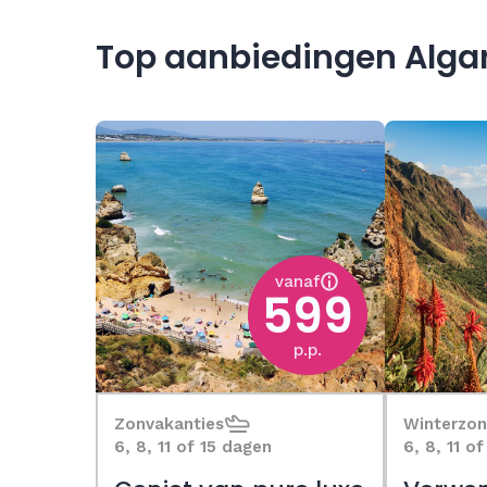
Top aanbiedingen Alga
vanaf
599
p.p.
Zonvakanties
Winterzon
6, 8, 11 of 15 dagen
6, 8, 11 o