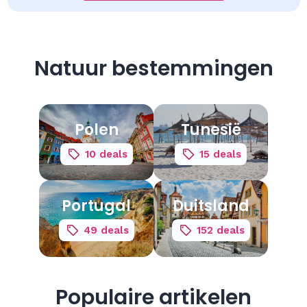
Natuur bestemmingen
Polen
Tunesië
10 deals
15 deals
Portugal
Duitsland
49 deals
152 deals
Populaire artikelen