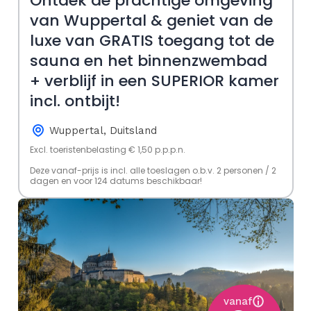
Ontdek de prachtige omgeving
van Wuppertal & geniet van de
luxe van GRATIS toegang tot de
sauna en het binnenzwembad
+ verblijf in een SUPERIOR kamer
incl. ontbijt!
Wuppertal, Duitsland
Excl. toeristenbelasting € 1,50 p.p.p.n.
Deze vanaf-prijs is incl. alle toeslagen o.b.v. 2 personen / 2
dagen en voor 124 datums beschikbaar!
vanaf