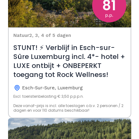
81
p.p.
Natuur
2, 3, 4 of 5 dagen
STUNT! ⚡️ Verblijf in Esch-sur-
Sûre Luxemburg incl. 4*- hotel +
LUXE ontbijt + ONBEPERKT
toegang tot Rock Wellness!
Esch-Sur-Sure, Luxemburg
Excl. toeristenbelasting € 3,50 p.p.p.n.
Deze vanaf-prijs is incl. alle toeslagen o.b.v. 2 personen / 2
dagen en voor 110 datums beschikbaar!