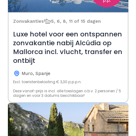
p.p.
Zonvakanties
5, 6, 8, 11 of 15 dagen
Luxe hotel voor een ontspannen
zonvakantie nabij Alcúdia op
Mallorca incl. vlucht, transfer en
ontbijt
Muro, Spanje
Excl. toeristenbelasting € 3,30 p.p.p.n.
Deze vanaf-prijs is incl. alle toeslagen o.b.v. 2 personen / 5
dagen en voor 3 datums beschikbaar!