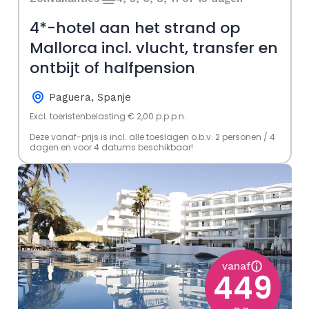
4*-hotel aan het strand op
Mallorca incl. vlucht, transfer en
ontbijt of halfpension
Paguera, Spanje
Excl. toeristenbelasting € 2,00 p.p.p.n.
Deze vanaf-prijs is incl. alle toeslagen o.b.v. 2 personen / 4
dagen en voor 4 datums beschikbaar!
vanaf
449