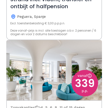
ontbijt of halfpension
Peguera, Spanje
Excl. toeristenbelasting € 3,00 p.p.p.n.
Deze vanaf-prijs is incl. alle toeslagen o.b.v. 2 personen / 6
dagen en voor 2 datums beschikbaar!
vanaf
339
p.p.
Zonvakanties
4, 5, 6, 8, 11 of 15 dagen