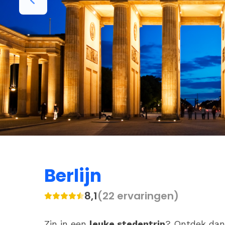
Berlijn
8,1
(22 ervaringen)
Zin in een
leuke stedentrip
? Ontdek dan