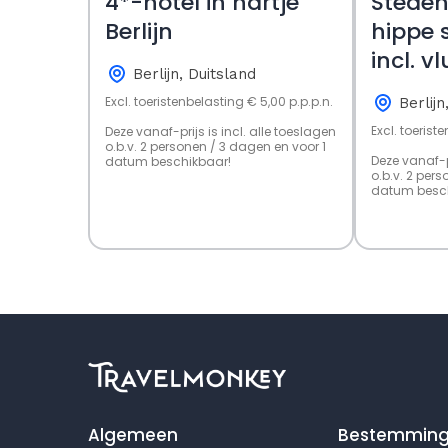
4*-hotel in hartje
Steden
Berlijn
hippe s
incl. v
Berlijn, Duitsland
Excl. toeristenbelasting € 5,00 p.p.p.n.
Berlijn
Excl. toerist
Deze vanaf-prijs is incl. alle toeslagen
o.b.v. 2 personen / 3 dagen en voor 1
Deze vanaf-pr
datum beschikbaar!
o.b.v. 2 per
datum besch
Algemeen
Bestemmin