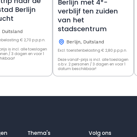
trip naar de
Berlijn met 4*-
tad Berlijn
verblijf ten zuiden
lucht
van het
stadscentrum
, Duitsland
enbelasting € 2,70 p.p.p.n.
Berlijn, Duitsland
ijs is incl. alle toeslagen
Excl. toeristenbelasting € 2,80 p.p.p.n.
sonen / 3 dagen en voor 1
ikbaar!
Deze vanaf-prijs is incl. alle toeslagen
o.b.v. 2 personen / 3 dagen en voor 1
datum beschikbaar!
gen
Thema's
Volg ons