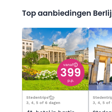
Top aanbiedingen Berli
vanaf
399
p.p.
Stedentrips
Stedentri
3, 4, 5 of 6 dagen
3, 4, 5 of