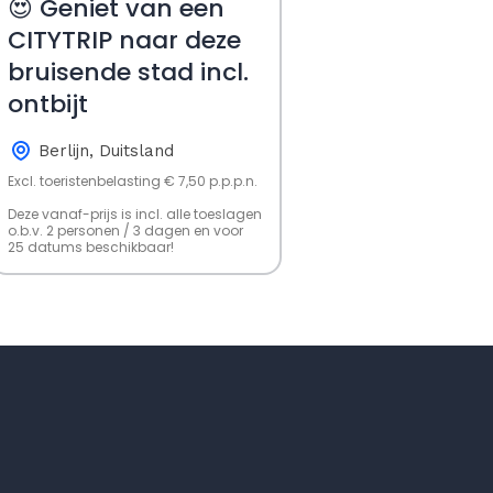
😍 Geniet van een
CITYTRIP naar deze
bruisende stad incl.
ontbijt
Berlijn, Duitsland
Excl. toeristenbelasting € 7,50 p.p.p.n.
Deze vanaf-prijs is incl. alle toeslagen
o.b.v. 2 personen / 3 dagen en voor
25 datums beschikbaar!