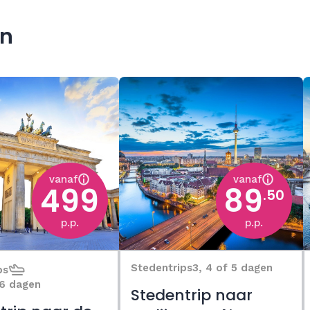
jn
vanaf
vanaf
499
89
.50
p.p.
p.p.
Stedentrips
3, 4 of 5 dagen
ps
 6 dagen
Stedentrip naar