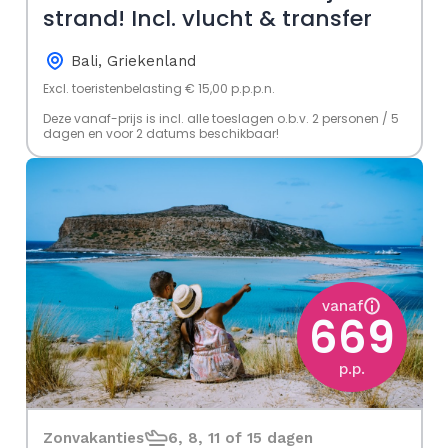
strand! Incl. vlucht & transfer
Bali, Griekenland
Excl. toeristenbelasting € 15,00 p.p.p.n.
Deze vanaf-prijs is incl. alle toeslagen o.b.v. 2 personen / 5
dagen en voor 2 datums beschikbaar!
vanaf
669
p.p.
Zonvakanties
6, 8, 11 of 15 dagen