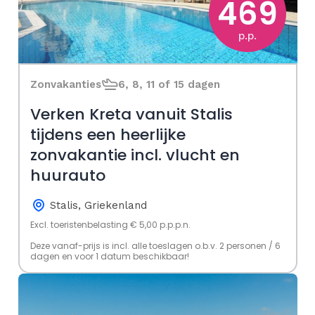
469
p.p.
Zonvakanties
6, 8, 11 of 15 dagen
Verken Kreta vanuit Stalis
tijdens een heerlijke
zonvakantie incl. vlucht en
huurauto
Stalis, Griekenland
Excl. toeristenbelasting € 5,00 p.p.p.n.
Deze vanaf-prijs is incl. alle toeslagen o.b.v. 2 personen / 6
dagen en voor 1 datum beschikbaar!