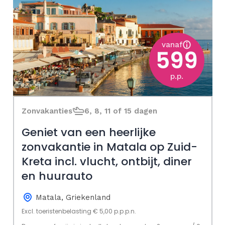
vanaf
599
p.p.
Zonvakanties
6, 8, 11 of 15 dagen
Geniet van een heerlijke
zonvakantie in Matala op Zuid-
Kreta incl. vlucht, ontbijt, diner
en huurauto
Matala, Griekenland
Excl. toeristenbelasting € 5,00 p.p.p.n.