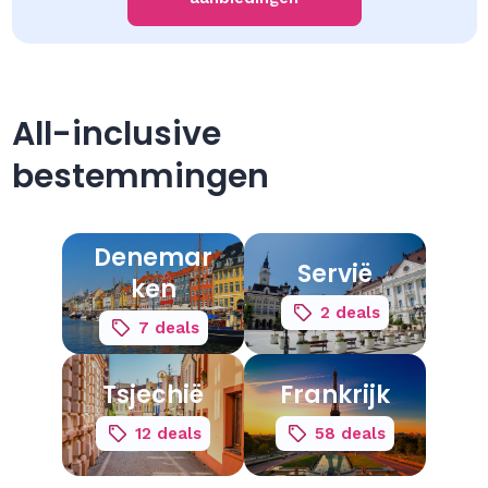
All-inclusive
bestemmingen
Denemar
Servië
ken
2 deals
7 deals
Tsjechië
Frankrijk
12 deals
58 deals