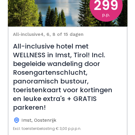
299
p.p.
All-inclusive
4, 6, 8 of 15 dagen
All-inclusive hotel met
WELLNESS in Imst, Tirol! Incl.
begeleide wandeling door
Rosengartenschlucht,
panoramisch bustour,
toeristenkaart voor kortingen
en leuke extra's + GRATIS
parkeren!
Imst, Oostenrijk
Excl. toeristenbelasting € 3,00 p.p.p.n.