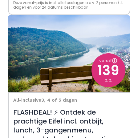
Deze vanaf-prijs is incl. alle toeslagen o.b.v. 2 personen / 4
dagen en voor 24 datums beschikbaar!
vanaf
139
p.p.
All-inclusive
3, 4 of 5 dagen
FLASHDEAL! ⚡ Ontdek de
prachtige Eifel incl. ontbijt,
lunch, 3-gangenmenu,