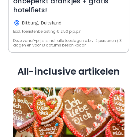
onbeperkt drankjes + gratis
hotelfiets!
Bitburg, Duitsland
Excl. toeristenbelasting € 2,50 p.p.p.n.
Deze vanaf-prijs is incl. alle toeslagen o.b.v. 2 personen / 3
dagen en voor 13 datums beschikbaar!
All-inclusive artikelen