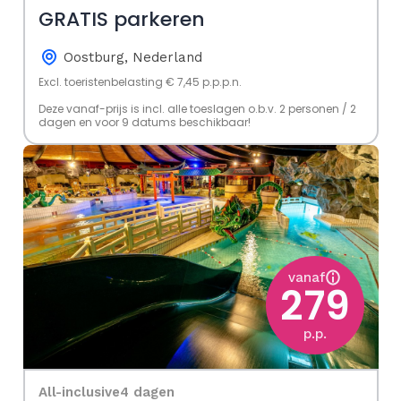
GRATIS parkeren
Oostburg, Nederland
Excl. toeristenbelasting € 7,45 p.p.p.n.
Deze vanaf-prijs is incl. alle toeslagen o.b.v. 2 personen / 2
dagen en voor 9 datums beschikbaar!
vanaf
279
p.p.
All-inclusive
4 dagen