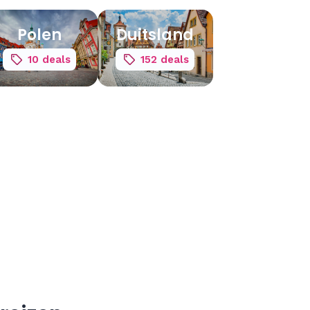
Polen
Duitsland
10 deals
152 deals