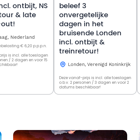
cl. ontbijt, NS
beleef 3
tour & late
onvergetelijke
out!
dagen in het
bruisende Londen
aag, Nederland
incl. ontbijt &
enbelasting € 6,20 p.p.p.n.
treinretour!
ijs is incl. alle toeslagen
sonen / 2 dagen en voor 15
Londen, Verenigd Koninkrijk
hikbaar!
Deze vanaf-prijs is incl. alle toeslagen
o.b.v. 2 personen / 3 dagen en voor 2
datums beschikbaar!