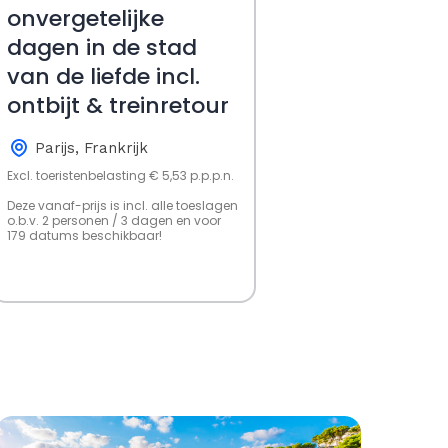
onvergetelijke
dagen in de stad
van de liefde incl.
ontbijt & treinretour
Parijs, Frankrijk
Excl. toeristenbelasting € 5,53 p.p.p.n.
Deze vanaf-prijs is incl. alle toeslagen
o.b.v. 2 personen / 3 dagen en voor
179 datums beschikbaar!