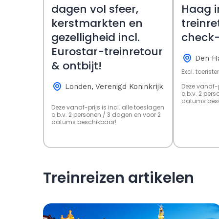
dagen vol sfeer,
Haag in
kerstmarkten en
treinre
gezelligheid incl.
check-
Eurostar-treinretour
Den H
& ontbijt!
Excl. toerist
Londen, Verenigd Koninkrijk
Deze vanaf-pr
o.b.v. 2 per
datums besc
Deze vanaf-prijs is incl. alle toeslagen
o.b.v. 2 personen / 3 dagen en voor 2
datums beschikbaar!
Treinreizen artikelen