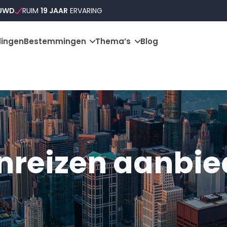
OUWD
RUIM
19 JAAR
ERVARING
ingen
Bestemmingen
Thema’s
Blog
inreizen aanbie