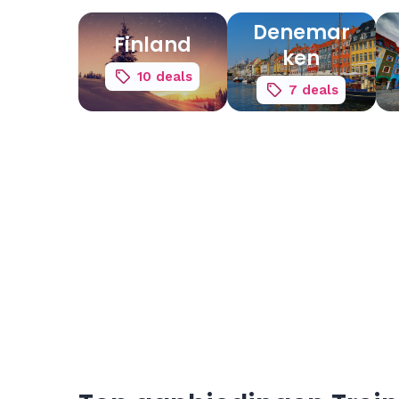
Denemar
Finland
ken
10 deals
7 deals