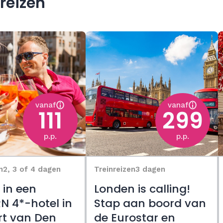
reizen
vanaf
vanaf
111
299
p.p.
p.p.
n
2, 3 of 4 dagen
Treinreizen
3 dagen
f in een
Londen is calling!
 4*-hotel in
Stap aan boord van
rt van Den
de Eurostar en