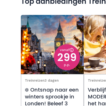
Top aanbiedingen Trein
vanaf
299
p.p.
Treinreizen
3 dagen
Treinreize
❄️ Ontsnap naar een
Verblij
winters sprookje in
MODERN
Londen! Beleef 3
het ha