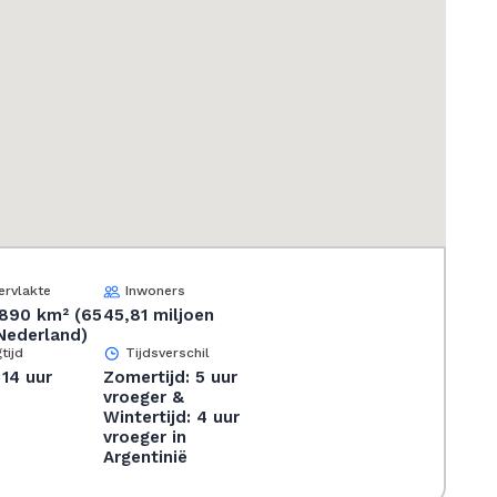
rvlakte
Inwoners
.890 km² (65
45,81 miljoen
Nederland)
tijd
Tijdsverschil
 14 uur
Zomertijd: 5 uur
vroeger &
Wintertijd: 4 uur
vroeger in
Argentinië