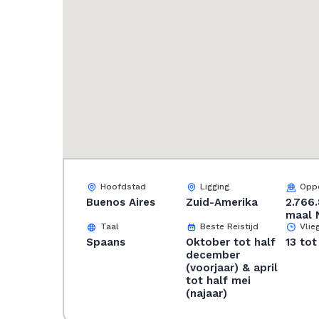
Hoofdstad
Ligging
Oppe
Buenos Aires
Zuid-Amerika
2.766
maal 
Taal
Beste Reistijd
Vlieg
Spaans
Oktober tot half
13 tot
december
(voorjaar) & april
tot half mei
(najaar)