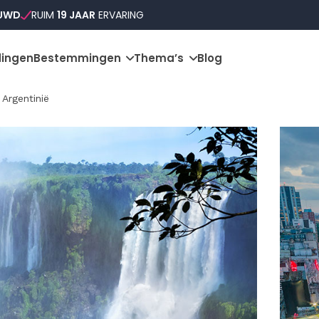
OUWD
RUIM
19 JAAR
ERVARING
ingen
Bestemmingen
Thema’s
Blog
Argentinië