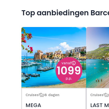
Top aanbiedingen Barc
vanaf
1099
p.p.
Cruises
8 dagen
Cruises
MEGA
LAST M