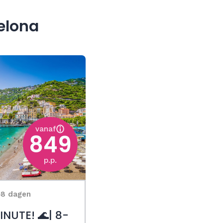
elona
vanaf
849
p.p.
8 dagen
INUTE! 🌊| 8-