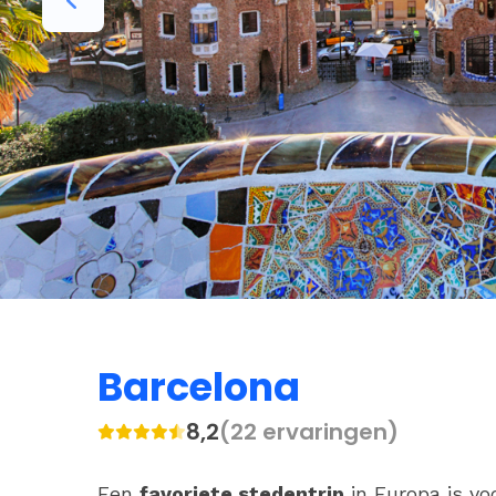
Barcelona
8,2
(22 ervaringen)
Een
favoriete stedentrip
in Europa is vo