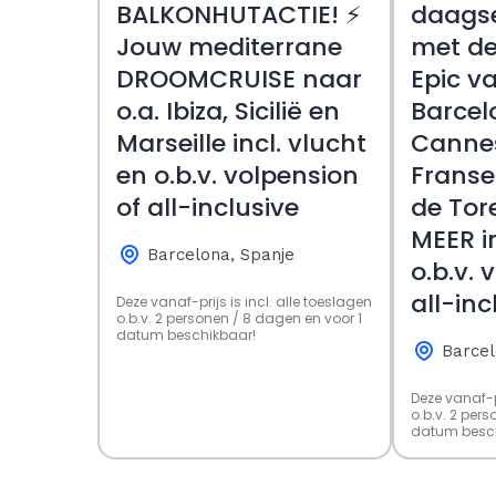
BALKONHUTACTIE! ⚡️
daagse
Jouw mediterrane
met de
DROOMCRUISE naar
Epic v
o.a. Ibiza, Sicilië en
Barcel
Marseille incl. vlucht
Canne
en o.b.v. volpension
Franse
of all-inclusive
de Tor
MEER in
Barcelona, Spanje
o.b.v. 
all-inc
Deze vanaf-prijs is incl. alle toeslagen
o.b.v. 2 personen / 8 dagen en voor 1
datum beschikbaar!
Barcel
Deze vanaf-pr
o.b.v. 2 per
datum besch