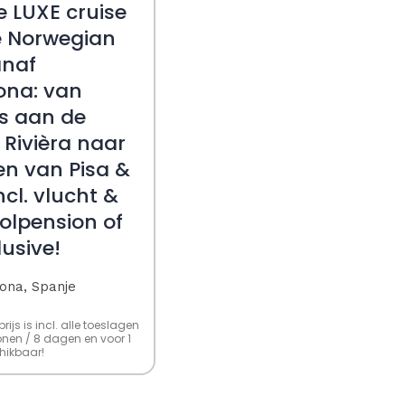
 LUXE cruise
 Norwegian
anaf
ona: van
s aan de
 Rivièra naar
en van Pisa &
cl. vlucht &
volpension of
lusive!
ona, Spanje
ijs is incl. alle toeslagen
sonen / 8 dagen en voor 1
ikbaar!